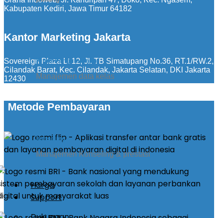
Kabupaten Kediri, Jawa Timur 64182
Kantor Marketing Jakarta
Sovereign Plaza Lt 12, Jl. TB Simatupang No.36, RT.1/RW.2,
Kirim Pengumuman
Cilandak Barat, Kec. Cilandak, Jakarta Selatan, DKI Jakarta
Manajemen data kelas
12430
Metode Pembayaran
konseling
Manajemen Konseling & prestasi
Harga
Support
Dukungan