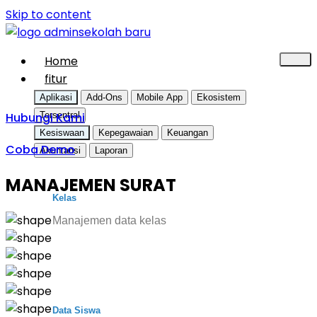
Skip to content
Home
fitur
Aplikasi
Add-Ons
Mobile App
Ekosistem
Hubungi Kami
Tersentral
Kesiswaan
Kepegawaian
Keuangan
Coba Demo
Akuntansi
Laporan
MANAJEMEN SURAT
Kelas
Manajemen data kelas
Data Siswa