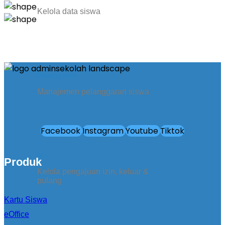
Kelola data siswa
Pelanggaran
Manajemen pelanggaran siswa
Facebook
Instagram
Youtube
Tiktok
Izin
Produk
Kelola pengajuan izin, keluar &
pulang
Kartu Siswa
eOffice