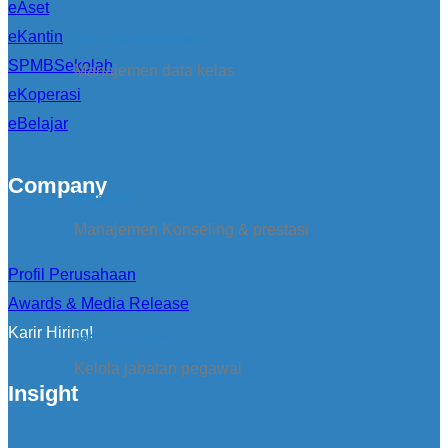
eAset
eKantin
Kirim Pengumuman
SPMBSekolah
Manajemen data kelas
eKoperasi
eBelajar
Company
konseling
Manajemen Konseling & prestasi
Profil Perusahaan
Awards & Media Release
Karir Hiring!
Jabatan Pegawai
Kelola jabatan pegawai
Insight