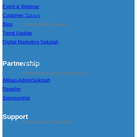
Event & Webinar
Data Pegawai
Customer Stories
Blog
Kelola data pegawai
Trend Update
Digital Marketing Sekolah
Partnership
Presensi Pegawai
Manajemen presinsi pegawai
Afiliasi AdminSekolah
Reseller
Sponsorship
Kelas
Support
Manajemen data kelas