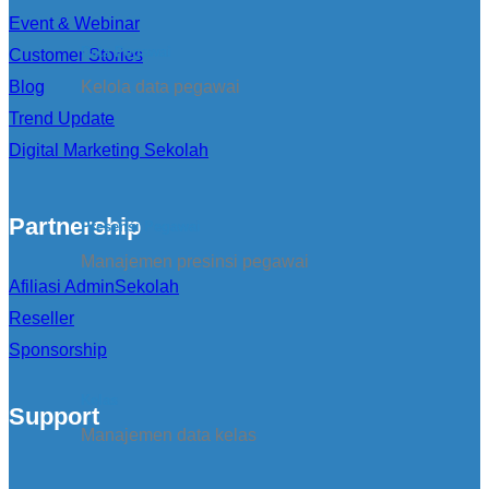
Event & Webinar
Data Pegawai
Customer Stories
Blog
Kelola data pegawai
Trend Update
Digital Marketing Sekolah
Partnership
Presensi Pegawai
Manajemen presinsi pegawai
Afiliasi AdminSekolah
Reseller
Sponsorship
Kelas
Support
Manajemen data kelas