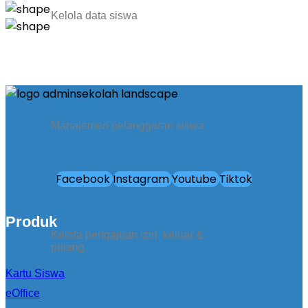
Kelola data siswa
Pelanggaran
Manajemen pelanggaran siswa
Facebook
Instagram
Youtube
Tiktok
Izin
Produk
Kelola pengajuan izin, keluar &
pulang
Kartu Siswa
eOffice