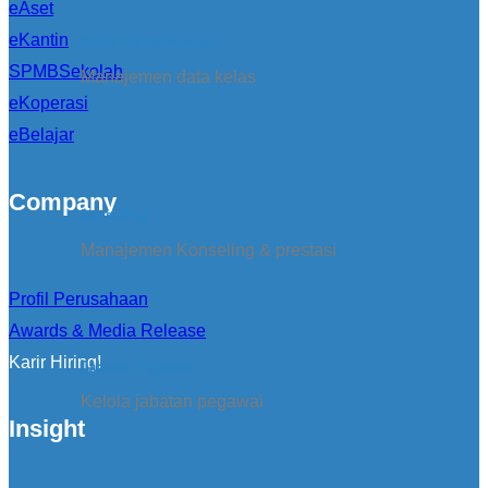
eAset
eKantin
Kirim Pengumuman
SPMBSekolah
Manajemen data kelas
eKoperasi
eBelajar
Company
konseling
Manajemen Konseling & prestasi
Profil Perusahaan
Awards & Media Release
Karir Hiring!
Jabatan Pegawai
Kelola jabatan pegawai
Insight