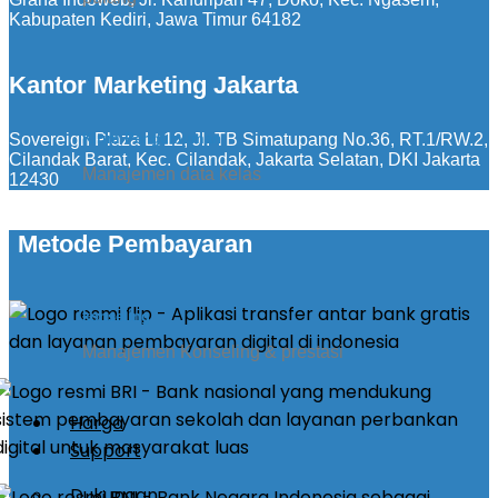
Kabupaten Kediri, Jawa Timur 64182
Kantor Marketing Jakarta
Sovereign Plaza Lt 12, Jl. TB Simatupang No.36, RT.1/RW.2,
Kirim Pengumuman
Cilandak Barat, Kec. Cilandak, Jakarta Selatan, DKI Jakarta
Manajemen data kelas
12430
Metode Pembayaran
konseling
Manajemen Konseling & prestasi
Harga
Support
Dukungan