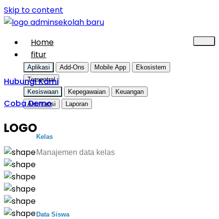
Skip to content
Home
fitur
Aplikasi
Add-Ons
Mobile App
Ekosistem
Hubungi Kami
Tersentral
Kesiswaan
Kepegawaian
Keuangan
Coba Demo
Akuntansi
Laporan
LOGO
Kelas
Manajemen data kelas
Data Siswa