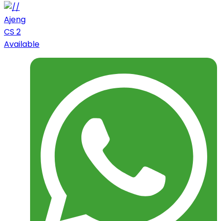
Ajeng
CS 2
Available