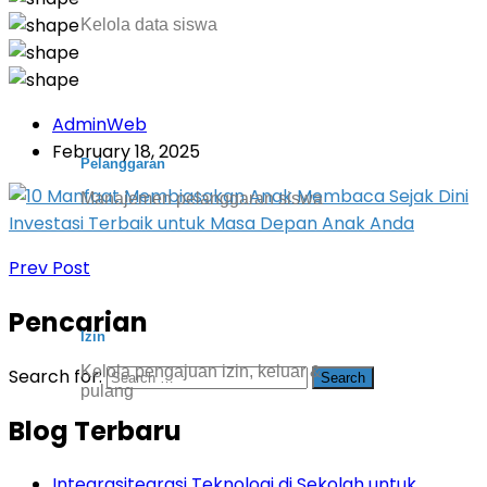
Kelola data siswa
AdminWeb
February 18, 2025
Pelanggaran
Manajemen pelanggaran siswa
Prev Post
Pencarian
Izin
Kelola pengajuan izin, keluar &
Search for:
pulang
Blog Terbaru
Integrasitegrasi Teknologi di Sekolah untuk