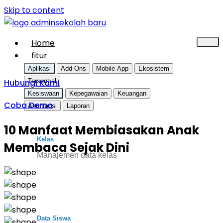
Skip to content
Home
fitur
Aplikasi
Add-Ons
Mobile App
Ekosistem
Hubungi Kami
Tersentral
Kesiswaan
Kepegawaian
Keuangan
Coba Demo
Akuntansi
Laporan
10 Manfaat Membiasakan Anak
Kelas
Membaca Sejak Dini
Manajemen data kelas
Data Siswa