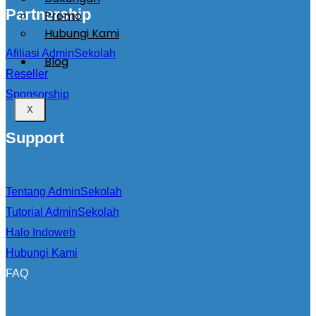
Partnership
Promo
Hubungi Kami
Afiliasi AdminSekolah
Blog
Reseller
Sponsorship
X
Support
Tentang AdminSekolah
Tutorial AdminSekolah
Halo Indoweb
Hubungi Kami
FAQ