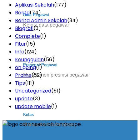
Aplikasi Sekolah
(177)
Berita
(74)
Data Pegawai
Berita Admin Sekolah
(34)
Kelola data pegawai
Biografi
(3)
Complete
(1)
Fitur
(15)
Info
(124)
Keunggulan
(56)
Presensi Pegawai
on going
(1)
Promo
(52)
Manajemen presinsi pegawai
Tips
(111)
Uncategorized
(51)
update
(3)
update mobile
(1)
Kelas
Manajemen data kelas