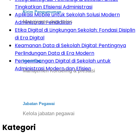
Tingkatkan Efisiensi Administrasi
Kirim Pengumuman
Aplikasi Mobile untuk Sekolah Solusi Modern
Administrasi Pendidikan
Manajemen data kelas
Etika Digital di Lingkungan Sekolah: Fondasi Disiplin
di Era Digital
Keamanan Data di Sekolah Digital: Pentingnya
Perlindungan Data di Era Modern
Pengembangan Digital di Sekolah untuk
konseling
Administrasi Modern dan Efisien
Manajemen Konseling & prestasi
Jabatan Pegawai
Kelola jabatan pegawai
Kategori